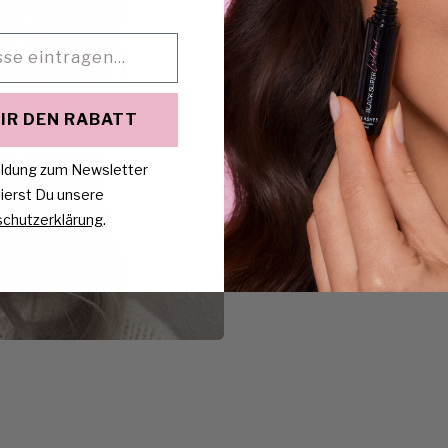
Gehe zu Element 2
IR DEN RABATT
ldung zum Newsletter
ierst Du unsere
chutzerklärung
.