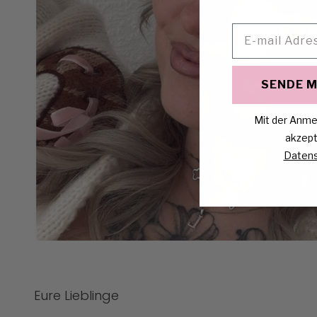
Email
SENDE M
Mit der Anme
akzept
Datens
Eure Lieblinge