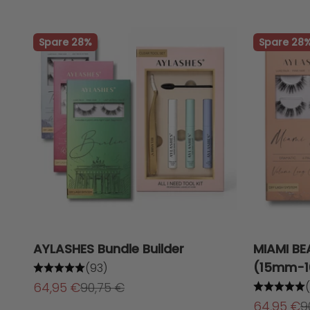
Spare 28%
Spare 28
AYLASHES Bundle Builder
MIAMI BE
(15mm-
(93)
Angebot
Regulärer Preis
64,95 €
90,75 €
(
Angebot
R
64,95 €
9