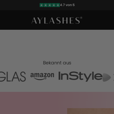
4.7 von 5
AYLASHES
upport kannst du das auch!
Bekannt aus