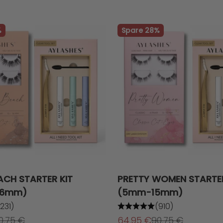
%
Spare 28%
ACH STARTER KIT
PRETTY WOMEN STARTER
16mm)
(5mm-15mm)
231)
(910)
egulärer Preis
Angebot
Regulärer Preis
0,75 €
64,95 €
90,75 €