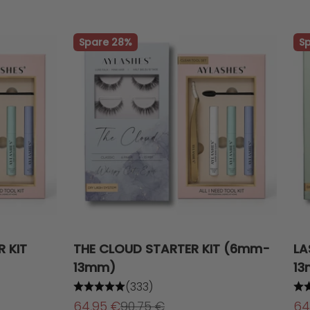
Spare 28%
S
 KIT
THE CLOUD STARTER KIT (6mm-
LA
13mm)
1
(333)
Angebot
Regulärer Preis
An
64,95 €
90,75 €
64